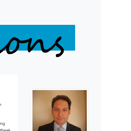
P
ing
otheek