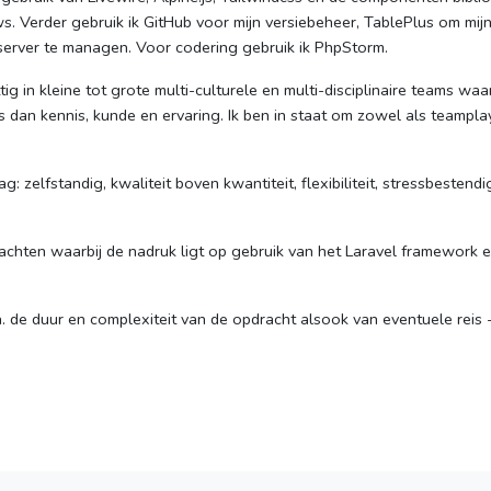
ws. Verder gebruik ik GitHub voor mijn versiebeheer, TablePlus om mij
erver te managen. Voor codering gebruik ik PhpStorm.
g in kleine tot grote multi-culturele en multi-disciplinaire teams waar
 is dan kennis, kunde en ervaring. Ik ben in staat om zowel als teampla
: zelfstandig, kwaliteit boven kwantiteit, flexibiliteit, stressbestendi
achten waarbij de nadruk ligt op gebruik van het Laravel framework 
.a. de duur en complexiteit van de opdracht alsook van eventuele reis 