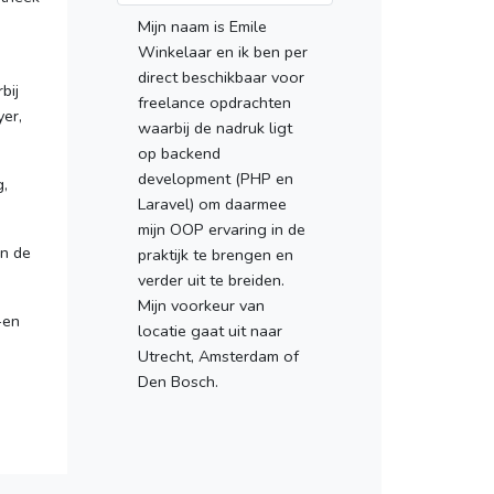
n
Mijn naam is Emile
Winkelaar en ik ben per
direct beschikbaar voor
bij
freelance opdrachten
yer,
waarbij de nadruk ligt
op backend
development (PHP en
g,
Laravel) om daarmee
mijn OOP ervaring in de
en de
praktijk te brengen en
verder uit te breiden.
Mijn voorkeur van
-en
locatie gaat uit naar
Utrecht, Amsterdam of
Den Bosch.