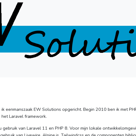
eb ik eenmanszaak EW Solutions opgericht. Begin 2010 ben ik met PH
 het Laravel framework.
nu gebruik van Laravel 11 en PHP 8. Voor mijn lokale ontwikkelomgev
 gebruik van Livewire, Alpine.js, Tailwindcss en de componenten bibli